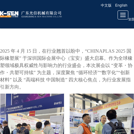
中文版
English
很遗憾，因您的浏览器版本过低导致无法获得最佳浏览体验，推荐下载安装谷歌浏览器！
首页
关于我们
公司新闻
产品展示
成功案例
联系我们
2025 年 4 月 15 日，在行业翘首以盼中，“CHINAPLAS 2025 国
际橡塑展” 于深圳国际会展中心（宝安）盛大启幕。作为全球橡
塑领域极具权威性与影响力的行业盛会，本次展会以 “变革・协
作・共塑可持续” 为主题，深度聚焦 “循环经济”“数字化”“创新
材料” 以及 “高端科技 中国制造” 四大核心焦点，为行业发展指
引新方向。