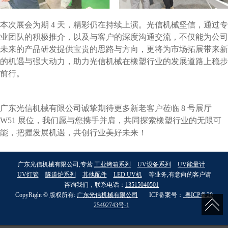
本次展会为期
4 天，精彩仍在持续上演。光信机械坚信，通过专
业团队的积极推介，以及与客户的深度沟通交流，不仅能为公司
未来的产品研发提供宝贵的思路与方向，更将为市场拓展带来新
的机遇与强大动力，助力光信机械在橡塑行业的发展道路上稳步
前行。
广东光信机械有限公司诚挚期待更多新老客户莅临
8 号展厅
W51 展位，我们愿与您携手并肩，共同探索橡塑行业的无限可
能，把握发展机遇，共创行业美好未来！
广东光信机械有限公司,专营
工业烤箱系列
UV设备系列
UV能量计
UV灯管
隧道炉系列
其他配件
LED UV机
等业务,有意向的客户请
咨询我们，联系电话：
13515040501
CopyRight © 版权所有:
广东光信机械有限公司
ICP备案号：
粤ICP备20
25492743号-1